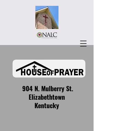
904 N. Mulberry St.
Elizabethtown
Kentucky